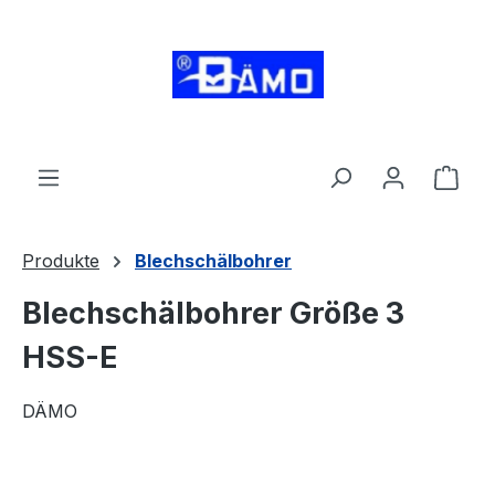
alt springen
Ware
Produkte
Blechschälbohrer
Blechschälbohrer Größe 3
HSS-E
DÄMO
Bildergalerie überspringen