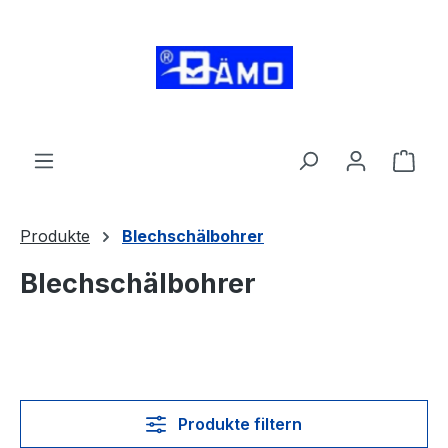
alt springen
Ware
Produkte
Blechschälbohrer
Blechschälbohrer
Produkte filtern