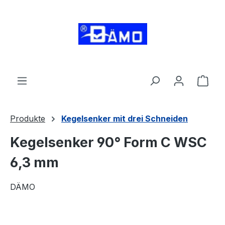
alt springen
Ware
Produkte
Kegelsenker mit drei Schneiden
Kegelsenker 90° Form C WSC
6,3 mm
DÄMO
Bildergalerie überspringen