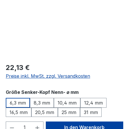
22,13 €
Preise inkl. MwSt. zzgl. Versandkosten
auswählen
Größe Senker-Kopf Nenn- ⌀ mm
6,3 mm
8,3 mm
10,4 mm
12,4 mm
16,5 mm
20,5 mm
25 mm
31 mm
Produkt Anzahl: Gib den gewünschten We
In den Warenkorb